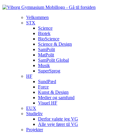
Velkommen
STX
Science
Biotek
BioScience
Science & Design
SamPolit
MatPolit
SamPolit Global
Musik
SuperSprog
HF
SundPæd
Force
Kunst & Design
Medier og samfund
Visuel HF
EUX
Studieliv
Derfor valgte jeg VG
Alle veje fører til VG
Projekter