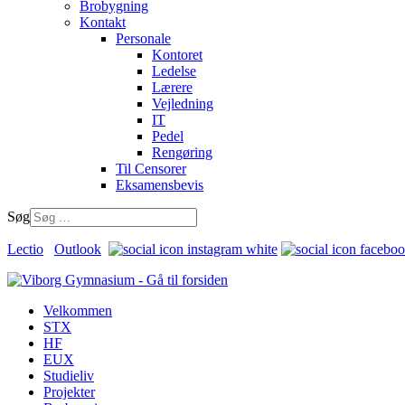
Brobygning
Kontakt
Personale
Kontoret
Ledelse
Lærere
Vejledning
IT
Pedel
Rengøring
Til Censorer
Eksamensbevis
Søg
Lectio
Outlook
Velkommen
STX
HF
EUX
Studieliv
Projekter