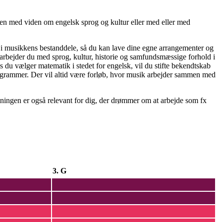
den med viden om engelsk sprog og kultur eller med eller med
k i musikkens bestanddele, så du kan lave dine egne arrangementer og
arbejder du med sprog, kultur, historie og samfundsmæssige forhold i
s du vælger matematik i stedet for engelsk, vil du stifte bekendtskab
rogrammer. Der vil altid være forløb, hvor musik arbejder sammen med
tningen er også relevant for dig, der drømmer om at arbejde som fx
3. G