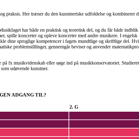
 og praksis. Her træner du den kunstneriske udfoldelse og kombinerer 
usikfaget har både en praktisk og teoretisk del, og du får både indbli
, spille koncerter og opleve koncerter med andre musikere. I engelsk 
kle dine sproglige kompetencer i fagets mundtlige og skriftlige del. Hvi
tematiske problemstillinger, gennemgår beviser og anvender matematikp
e på fx musikvidenskab eller søge ind på musikkonservatoriet. Studiere
e som udøvende kunstner.
NGEN ADGANG TIL?
2. G