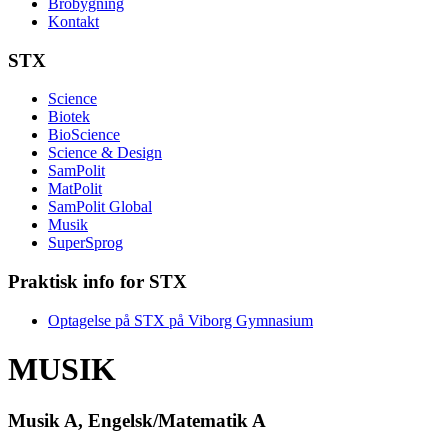
Brobygning
Kontakt
STX
Science
Biotek
BioScience
Science & Design
SamPolit
MatPolit
SamPolit Global
Musik
SuperSprog
Praktisk info for STX
Optagelse på STX på Viborg Gymnasium
M
USIK
Musik A, Engelsk/Matematik A