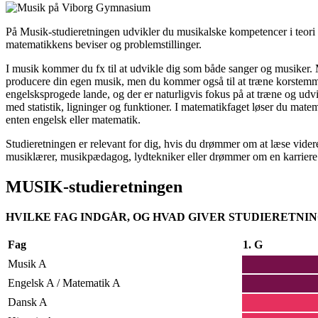
På Musik-studieretningen udvikler du musikalske kompetencer i teori
matematikkens beviser og problemstillinger.
I musik kommer du fx til at udvikle dig som både sanger og musiker. M
producere din egen musik, men du kommer også til at træne korstemmer
engelsksprogede lande, og der er naturligvis fokus på at træne og udvi
med statistik, ligninger og funktioner. I matematikfaget løser du ma
enten engelsk eller matematik.
Studieretningen er relevant for dig, hvis du drømmer om at læse vider
musiklærer, musikpædagog, lydtekniker eller drømmer om en karrier
MUSIK-studieretningen
HVILKE FAG INDGÅR, OG HVAD GIVER STUDIERETNI
Fag
1. G
Musik A
Engelsk A / Matematik A
Dansk A