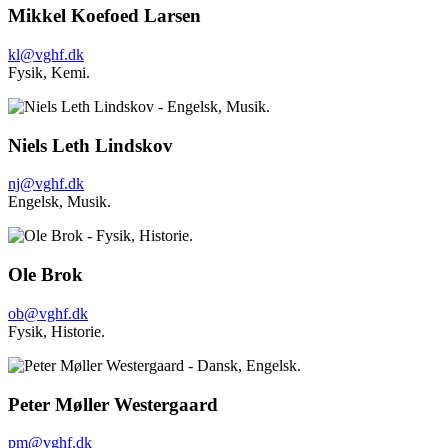
Mikkel Koefoed Larsen
kl@vghf.dk
Fysik,
Kemi.
Niels Leth Lindskov
nj@vghf.dk
Engelsk,
Musik.
Ole Brok
ob@vghf.dk
Fysik,
Historie.
Peter Møller Westergaard
pm@vghf.dk