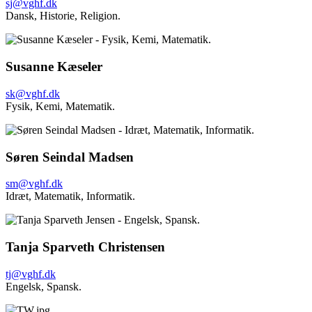
sj@vghf.dk
Dansk,
Historie,
Religion.
Susanne Kæseler
sk@vghf.dk
Fysik,
Kemi,
Matematik.
Søren Seindal Madsen
sm@vghf.dk
I
dræt,
Matematik,
Informatik.
Tanja Sparveth Christensen
tj@vghf.dk
Engelsk,
Spansk.