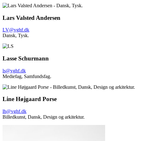
Lars Valsted Andersen
LV@vghf.dk
Dansk,
Tysk.
Lasse Schurmann
ls@vghf.dk
Mediefag,
Samfundsfag.
Line Højgaard Porse
lh@vghf.dk
Billedkunst,
Dansk,
Design og arkitektur.