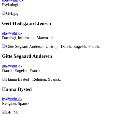
ebr@vghf.dk
Psykologi.
Gert Hedegaard Jensen
gh@vghf.dk
Datalogi,
Informatik,
Matematik.
Gitte Søgaard Andersen
gu@vghf.dk
Dansk,
Engelsk,
Fransk.
Hanna Bysted
by@vghf.dk
Religion,
Spansk.