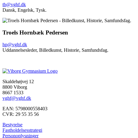
tb@vghf.dk
Dansk,
Engelsk,
Tysk.
Troels Hornbæk Pedersen
hp@vghf.dk
Uddannelsesleder,
Billedkunst,
Historie,
Samfundsfag.
Skaldehøjvej 12
8800 Viborg
8667 1533
vghf@vghf.dk
EAN: 5798000558403
CVR: 29 55 35 56
Bestyrelse
Fastholdelsesstrategi
Personoplysninger