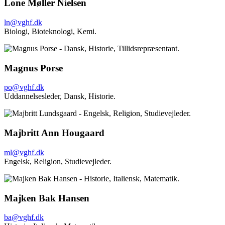
Lone Møller Nielsen
ln@vghf.dk
Biologi,
Bioteknologi,
Kemi.
Magnus Porse
po@vghf.dk
Uddannelsesleder, Dansk,
Historie
.
Majbritt Ann Hougaard
ml@vghf.dk
Engelsk,
Religion,
Studievejleder.
Majken Bak Hansen
ba@vghf.dk