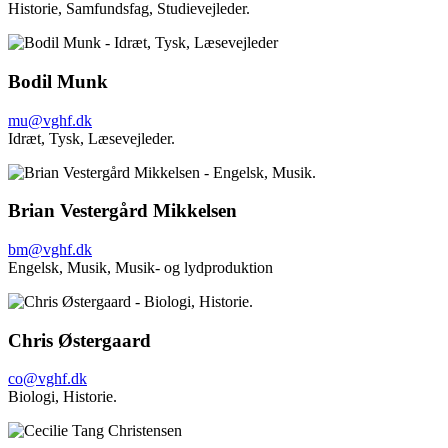
Historie,
Samfundsfag,
Studievejleder.
Bodil Munk
mu@vghf.dk
Idræt,
Tysk,
Læsevejleder.
Brian Vestergård Mikkelsen
bm@vghf.dk
Engelsk,
Musik, Musik- og lydproduktion
Chris Østergaard
co@vghf.dk
Biologi,
Historie.