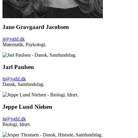
Jane Gravgaard Jacobsen
jj@vghf.dk
Matematik,
Psykologi.
Jarl Paulsen
jp@vghf.dk
Dansk,
Samfundsfag.
Jeppe Lund Nielsen
jn@vghf.dk
Biologi,
Idræt.