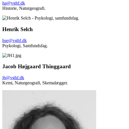
ha@vghf.dk
Historie,
Naturgeografi.
Henrik Selch
hse@vghf.dk
Psykologi, Samfundsfag.
Jacob Højgaard Thinggaard
jh@vghf.dk
Kemi,
Naturgeografi,
Skemalægger.