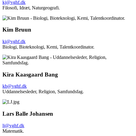
kj@vghf.dk
Filosofi,
Idræt,
Naturgeografi.
Kim Bruun
ki@vghf.dk
Biologi,
Bioteknologi,
Kemi,
Talentkoordinator.
Kira Kaasgaard Bang
kb@vghf.dk
Uddannelsesleder,
Religion,
Samfundsfag.
Lars Balle Johansen
lj@vghf.dk
Matematik.