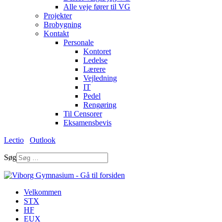
Alle veje fører til VG
Projekter
Brobygning
Kontakt
Personale
Kontoret
Ledelse
Lærere
Vejledning
IT
Pedel
Rengøring
Til Censorer
Eksamensbevis
Lectio
Outlook
Søg
Velkommen
STX
HF
EUX