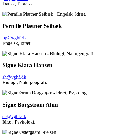
Dansk,
Engelsk.
Pernille Plætner Seibæk
pp@vghf.dk
Engelsk,
Idræt.
Signe Klara Hansen
sh@vghf.dk
Biologi,
Naturgeografi.
Signe Borgstrøm Ahm
sb@vghf.dk
Idræt,
Psykologi.