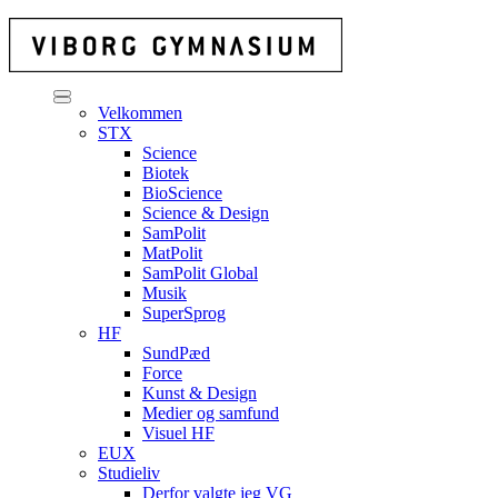
Velkommen
STX
Science
Biotek
BioScience
Science & Design
SamPolit
MatPolit
SamPolit Global
Musik
SuperSprog
HF
SundPæd
Force
Kunst & Design
Medier og samfund
Visuel HF
EUX
Studieliv
Derfor valgte jeg VG