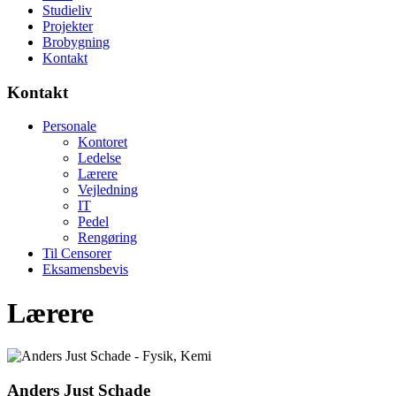
Studieliv
Projekter
Brobygning
Kontakt
Kontakt
Personale
Kontoret
Ledelse
Lærere
Vejledning
IT
Pedel
Rengøring
Til Censorer
Eksamensbevis
Lærere
Anders Just Schade