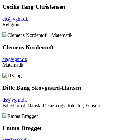
Cecilie Tang Christensen
ctc@vghf.dk
Religion.
Clemens Nordentoft
cn@vghf.dk
Matematik.
Ditte Bang Skovgaard-Hansen
ds@vghf.dk
Billedkunst,
Dansk,
Design og arkitektur,
Filosofi.
Emma Brøgger