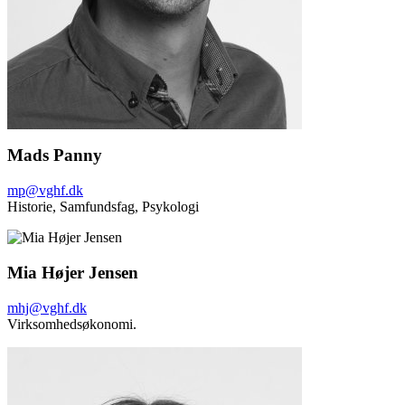
Mads Panny
mp@vghf.dk
Historie,
Samfundsfag, Psykologi
Mia Højer Jensen
mhj@vghf.dk
Virksomhedsøkonomi.