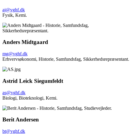
aj@vghf.dk
Fysik,
Kemi.
Anders Midtgaard
mg@vghf.dk
Erhvervsøkonomi, Historie,
Samfundsfag,
Sikkerhedsrepræsentant.
Astrid Leick Siegumfeldt
as@vghf.dk
Biologi,
Bioteknologi,
Kemi.
Berit Andersen
bt@vghf.dk