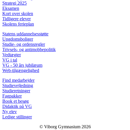
Strategi 2025
Eksamen
Kort over skolen
Tidligere elever
Skolens ferieplan
Statens uddannelsesstøtte
Ungdomsboliger
Studie- og ordensregler
Trivsels- og antimobbepolitik
Vedtægter
VG i tal
VG - 50 års jubilæum
Web-tilgængelighed
Find medarbejder
Studievejledning
Studieretninger
Fagpakker
Book et besøg
Didaktik på VG
Ny elev
Ledige stillinger
© Viborg Gymnasium 2026