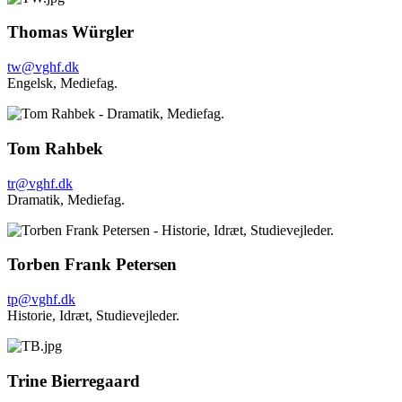
Thomas Würgler
tw@vghf.dk
Engelsk,
Mediefag.
Tom Rahbek
tr@vghf.dk
Dramatik,
Mediefag.
Torben Frank Petersen
tp@vghf.dk
Historie,
Idræt,
Studievejleder.
Trine Bierregaard