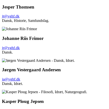
Jesper Thomsen
jt@vghf.dk
Dansk,
Historie,
Samfundsfag.
Johanne Riis Frimor
jr@vghf.dk
Dansk.
Jørgen Vestergaard Andersen
ja@vghf.dk
Dansk,
Idræt.
Kasper Ploug Jepsen