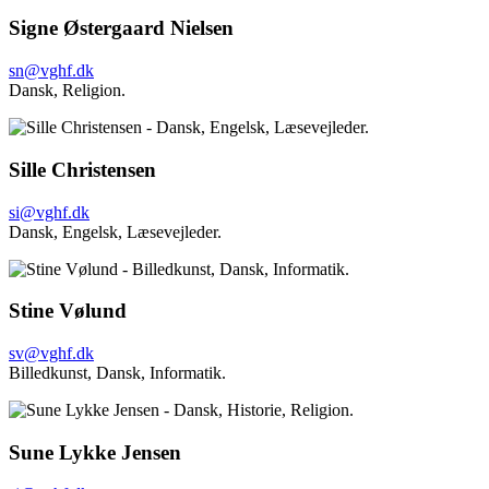
Signe Østergaard Nielsen
sn@vghf.dk
Dansk, Religion.
Sille Christensen
si@vghf.dk
Dansk,
Engelsk,
Læsevejleder.
Stine Vølund
sv@vghf.dk
Billedkunst,
Dansk,
Informatik.
Sune Lykke Jensen