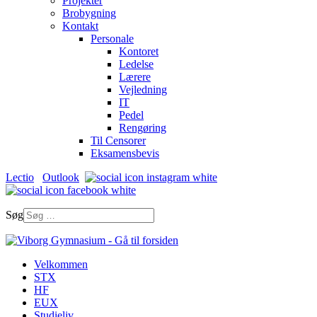
Projekter
Brobygning
Kontakt
Personale
Kontoret
Ledelse
Lærere
Vejledning
IT
Pedel
Rengøring
Til Censorer
Eksamensbevis
Lectio
Outlook
Søg
Velkommen
STX
HF
EUX
Studieliv