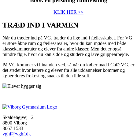
Book en personlig rundvisning
KLIK HER >>
TRÆD IND I VARMEN
Når du træder ind på VG,
træder du lige ind i fællesskabet.
For VG
er store åbne rum og fællesarealer, hvor du kan
mødes
med både
klassekammerater og elever fra andre klasser.
Men det
er også
mindre fløje, hvor du kan sidde og studere og lave gruppearbejde.
På VG kommer vi hinanden ved, så når du køber mad i Café VG, er
det stedet hvor
lærere og elever fra alle uddannelser kommer og
køber deres frokost og snacks til den lille sult.
Skaldehøjvej 12
8800 Viborg
8667 1533
vghf@vghf.dk