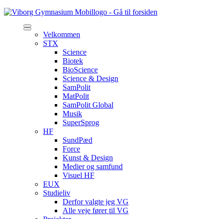
Velkommen
STX
Science
Biotek
BioScience
Science & Design
SamPolit
MatPolit
SamPolit Global
Musik
SuperSprog
HF
SundPæd
Force
Kunst & Design
Medier og samfund
Visuel HF
EUX
Studieliv
Derfor valgte jeg VG
Alle veje fører til VG