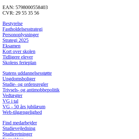
EAN: 5798000558403
CVR: 29 55 35 56
Bestyrelse
Fastholdelsesstrategi
Personoplysninger
Strategi 2025
Eksamen
Kort over skolen
Tidligere elever
Skolens ferieplan
Statens uddannelsesstøtte
Ungdomsboliger
Studie- og ordensregler
Trivsels- og antimobbepolitik
Vedtægter
VG i tal
VG - 50 års jubilæum
Web-tilgængelighed
Find medarbejder
Studievejledning
Studieretninger