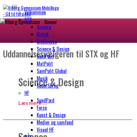
undersidebanner-vg-bygning.jpg
Velkommen
STX
Science
Biotek
BioScience
Science & Design
Uddannelsesvælgeren til STX og HF
SamPolit
MatPolit
SamPolit Global
Science & Design
Musik
SuperSprog
HF
SundPæd
Læs mere …
Force
Kunst & Design
Medier og samfund
Visuel HF
Science