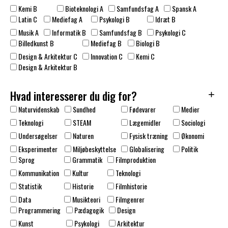
Kemi B
Bioteknologi A
Samfundsfag A
Spansk A
Latin C
Mediefag A
Psykologi B
Idræt B
Musik A
Informatik B
Samfundsfag B
Psykologi C
Billedkunst B
Mediefag B
Biologi B
Design & Arkitektur C
Innovation C
Kemi C
Design & Arkitektur B
Hvad interesserer du dig for?
+
Naturvidenskab
Sundhed
Fødevarer
Medier
Teknologi
STEAM
Lægemidler
Sociologi
Undersøgelser
Naturen
Fysisk træning
Økonomi
Eksperimenter
Miljøbeskyttelse
Globalisering
Politik
Sprog
Grammatik
Filmproduktion
Kommunikation
Kultur
Teknologi
Statistik
Historie
Filmhistorie
Data
Musikteori
Filmgenrer
Programmering
Pædagogik
Design
Kunst
Psykologi
Arkitektur