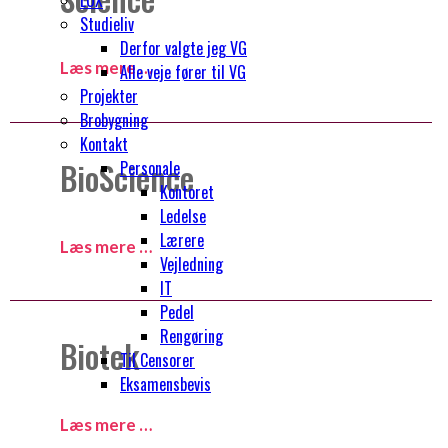
EUX
Studieliv
Derfor valgte jeg VG
Læs mere …
Alle veje fører til VG
Projekter
Brobygning
Kontakt
BioScience
Personale
Kontoret
Ledelse
Lærere
Læs mere …
Vejledning
IT
Pedel
Rengøring
Biotek
Til Censorer
Eksamensbevis
Læs mere …