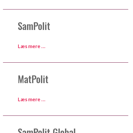
SamPolit
Læs mere …
MatPolit
Læs mere …
SamPolit Global