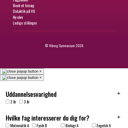
Book et besøg
Didaktik på VG
Ny elev
Ledige stillinger
© Viborg Gymnasium 2026
×
×
Uddannelsesvarighed
+
2 år
3 år
Hvilke fag interesserer du dig for?
+
Matematik A
Fysik B
Biologi A
Engelsk A