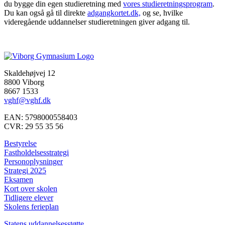
du bygge din egen studieretning med
vores studieretningsprogram
.
Du kan også gå til direkte
adgangkortet.dk,
og se, hvilke
videregående uddannelser studieretningen giver adgang til.
Skaldehøjvej 12
8800 Viborg
8667 1533
vghf@vghf.dk
EAN: 5798000558403
CVR: 29 55 35 56
Bestyrelse
Fastholdelsesstrategi
Personoplysninger
Strategi 2025
Eksamen
Kort over skolen
Tidligere elever
Skolens ferieplan
Statens uddannelsesstøtte