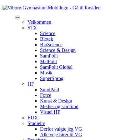
Velkommen
STX
Science
Biotek
BioScience
Science & Design
SamPolit
MatPolit
SamPolit Global
Musik
SuperSprog
HF
SundPæd
Force
Kunst & Design
Medier og samfund
Visuel HF
EUX
Studieliv
Derfor valgte jeg VG
Alle veje fører til VG