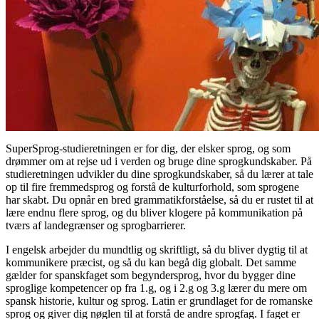
SuperSprog-studieretningen er for dig, der elsker sprog, og som
drømmer om at rejse ud i verden og bruge dine sprogkundskaber. På
studieretningen udvikler du dine sprogkundskaber, så du lærer at tale
op til fire fremmedsprog og forstå de kulturforhold, som sprogene
har skabt. Du opnår en bred grammatikforståelse, så du er rustet til at
lære endnu flere sprog, og du bliver klogere på kommunikation på
tværs af landegrænser og sprogbarrierer.
I engelsk arbejder du mundtlig og skriftligt, så du bliver dygtig til at
kommunikere præcist, og så du kan begå dig globalt. Det samme
gælder for spanskfaget som begyndersprog, hvor du bygger dine
sproglige kompetencer op fra 1.g, og i 2.g og 3.g lærer du mere om
spansk historie, kultur og sprog. Latin er grundlaget for de romanske
sprog og giver dig nøglen til at forstå de andre sprogfag. I faget er