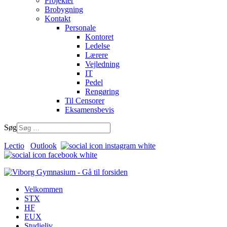
Projekter
Brobygning
Kontakt
Personale
Kontoret
Ledelse
Lærere
Vejledning
IT
Pedel
Rengøring
Til Censorer
Eksamensbevis
Søg
Lectio
Outlook
Velkommen
STX
HF
EUX
Studieliv