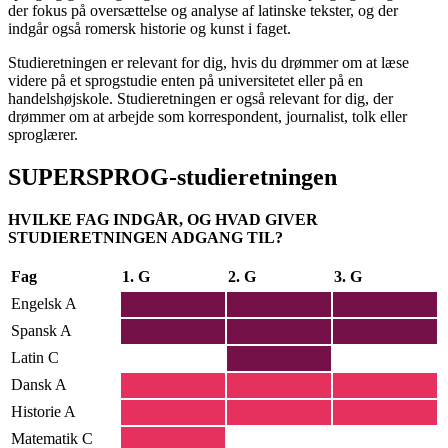
der fokus på oversættelse og analyse af latinske tekster, og der
indgår også romersk historie og kunst i faget.
Studieretningen er relevant for dig, hvis du drømmer om at læse
videre på et sprogstudie enten på universitetet eller på en
handelshøjskole. Studieretningen er også relevant for dig, der
drømmer om at arbejde som korrespondent, journalist, tolk eller
sproglærer.
SUPERSPROG-studieretningen
HVILKE FAG INDGÅR, OG HVAD GIVER
STUDIERETNINGEN ADGANG TIL?
Fag
1. G
2. G
3. G
Engelsk A
Spansk A
Latin C
Dansk A
Historie A
Matematik C