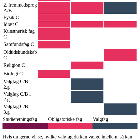
2. fremmedsprog
A/B
Fysik C
Idræt C
Kunstnerisk fag
C
Samfundsfag C
Oldtidskundskab
C
Religion C
Biologi C
Valgfag C/B i
2.g
Valgfag C/B i
2.g
Valgfag C/B i
3.g
Studieretningsfag
Obligatoriske fag
Valgfag
Hvis du gerne vil se, hvilke valgfag du kan vælge imellem, så kan