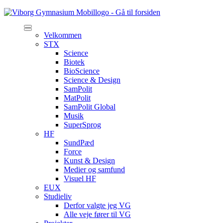
Velkommen
STX
Science
Biotek
BioScience
Science & Design
SamPolit
MatPolit
SamPolit Global
Musik
SuperSprog
HF
SundPæd
Force
Kunst & Design
Medier og samfund
Visuel HF
EUX
Studieliv
Derfor valgte jeg VG
Alle veje fører til VG