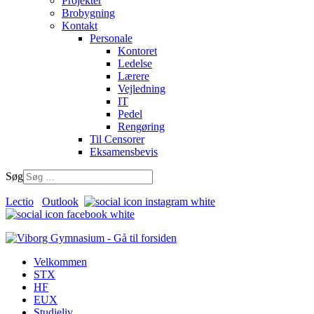
Projekter
Brobygning
Kontakt
Personale
Kontoret
Ledelse
Lærere
Vejledning
IT
Pedel
Rengøring
Til Censorer
Eksamensbevis
Søg
Lectio
Outlook
Velkommen
STX
HF
EUX
Studieliv