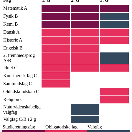
Fag
1. G
2. G
3. G
Matematik A
Fysik B
Kemi B
Dansk A
Historie A
Engelsk B
2. fremmedsprog
A/B
Idræt C
Kunstnerisk fag C
Samfundsfag C
Oldtidskundskab C
Religion C
Naturvidenskabeligt
valgfag
Valgfag C/B i 2.g
Studieretningsfag
Obligatoriske fag
Valgfag