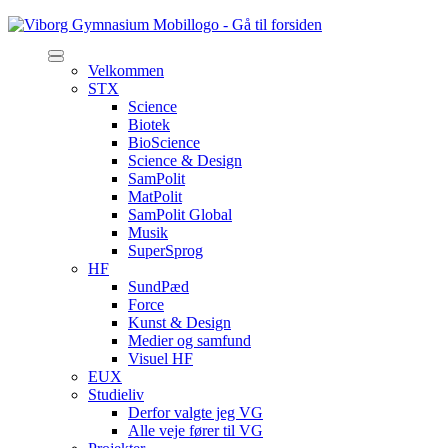
Velkommen
STX
Science
Biotek
BioScience
Science & Design
SamPolit
MatPolit
SamPolit Global
Musik
SuperSprog
HF
SundPæd
Force
Kunst & Design
Medier og samfund
Visuel HF
EUX
Studieliv
Derfor valgte jeg VG
Alle veje fører til VG