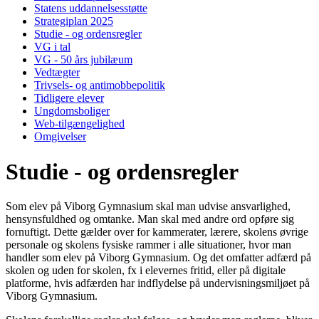
Statens uddannelsesstøtte
Strategiplan 2025
Studie - og ordensregler
VG i tal
VG - 50 års jubilæum
Vedtægter
Trivsels- og antimobbepolitik
Tidligere elever
Ungdomsboliger
Web-tilgængelighed
Omgivelser
Studie - og ordensregler
Som elev på Viborg Gymnasium skal man udvise ansvarlighed,
hensynsfuldhed og omtanke. Man skal med andre ord opføre sig
fornuftigt. Dette gælder over for kammerater, lærere, skolens øvrige
personale og skolens fysiske rammer i alle situationer, hvor man
handler som elev på Viborg Gymnasium. Og det omfatter adfærd på
skolen og uden for skolen, fx i elevernes fritid, eller på digitale
platforme, hvis adfærden har indflydelse på undervisningsmiljøet på
Viborg Gymnasium.