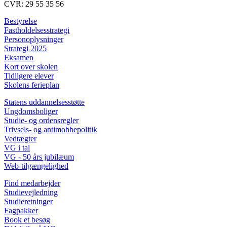
CVR: 29 55 35 56
Bestyrelse
Fastholdelsesstrategi
Personoplysninger
Strategi 2025
Eksamen
Kort over skolen
Tidligere elever
Skolens ferieplan
Statens uddannelsesstøtte
Ungdomsboliger
Studie- og ordensregler
Trivsels- og antimobbepolitik
Vedtægter
VG i tal
VG - 50 års jubilæum
Web-tilgængelighed
Find medarbejder
Studievejledning
Studieretninger
Fagpakker
Book et besøg