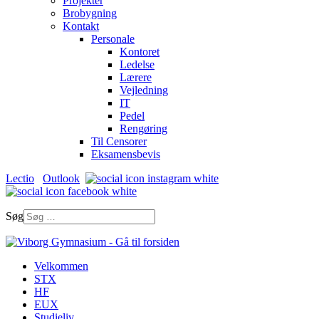
Projekter
Brobygning
Kontakt
Personale
Kontoret
Ledelse
Lærere
Vejledning
IT
Pedel
Rengøring
Til Censorer
Eksamensbevis
Lectio
Outlook
Søg
Velkommen
STX
HF
EUX
Studieliv