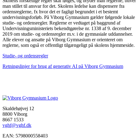
Skolens forskellige regler skal følges, og bryder man reglerne, bliver
man stillet til ansvar for det. Skolens ledelse kan dispensere fra
ordensreglerne, fx hvor det er fagligt begrundet i et bestemt
undervisningsforløb. På Viborg Gymnasium gælder følgende lokale
studie- og ordensregler. Reglerne er vedtaget på baggrund af
Undervisningsministeriets bekendtgørelse nr. 1338 af 9. december
2019 om studie- og ordensregler m.v. i de gymnasiale uddannelser.
Alle elever og ansatte på Viborg Gymnasium er orienteret om
reglerne, som også er offentligt tilgængeligt på skolens hjemmeside.
Studie- og ordensregler
Retningslinjer for brug af generativ AI på Viborg Gymnasium
Skaldehøjvej 12
8800 Viborg
8667 1533
vghf@vghf.dk
EAN: 5798000558403