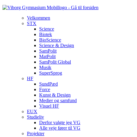
Velkommen
STX
Science
Biotek
BioScience
Science & Design
SamPolit
MatPolit
SamPolit Global
Musik
SuperSprog
HF
SundPæd
Force
Kunst & Design
Medier og samfund
Visuel HF
EUX
Studieliv
Derfor valgte jeg VG
Alle veje fører til VG
Projekter