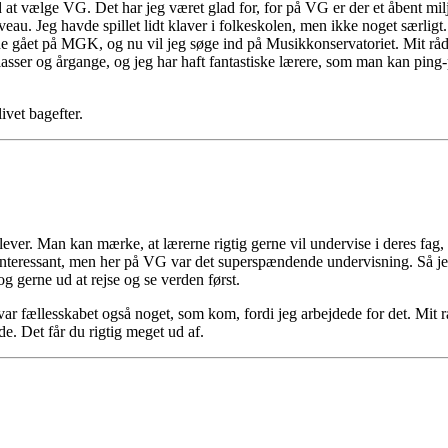
d at vælge VG. Det har jeg været glad for, for på VG er der et åbent milj
eau. Jeg havde spillet lidt klaver i folkeskolen, men ikke noget særligt.
e gået på MGK, og nu vil jeg søge ind på Musikkonservatoriet. Mit råd 
sser og årgange, og jeg har haft fantastiske lærere, som man kan ping-p
livet bagefter.
elever. Man kan mærke, at lærerne rigtig gerne vil undervise i deres f
uinteressant, men her på VG var det superspændende undervisning. Så jeg
og gerne ud at rejse og se verden først.
r fællesskabet også noget, som kom, fordi jeg arbejdede for det. Mit råd
de. Det får du rigtig meget ud af.