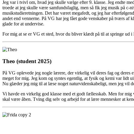
Jeg var i tvivl om, hvad jeg skulle vælge efter 9. klasse. Jeg endte me
troede at jeg skulle være samfundsfaglig, men så fik jeg musik på c-niv
musikstudieretningen. Det har været megafedt, og jeg har efterfølgend
andet end vennerne. På VG har jeg fået gode venskaber på tværs af kla
glade for at undervise.
For mig at se er VG et sted, hvor du bliver klædt på til at springe ud i 
Theo (student 2025)
På VG oplevede jeg nogle lærere, der virkelig vil deres fag og deres 
meget for mig. Jeg kom og syntes egentlig, at fysik og kemi var lidt 
Nu glæder jeg mig til at læse noget naturvidenskabeligt, men jeg vil d
Vi havde en virkelig god klasse med et godt fællesskab. Men for mig va
skal være åben. Tving dig selv og arbejd for at lære mennesker at ken