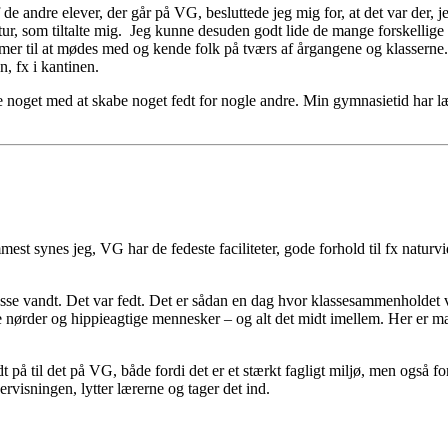
de andre elever, der går på VG, besluttede jeg mig for, at det var der,
ur, som tiltalte mig. Jeg kunne desuden godt lide de mange forskellige 
mer til at mødes med og kende folk på tværs af årgangene og klasserne. 
, fx i kantinen.
re noget med at skabe noget fedt for nogle andre. Min gymnasietid har l
st synes jeg, VG har de fedeste faciliteter, gode forhold til fx natu
lasse vandt. Det var fedt. Det er sådan en dag hvor klassesammenholdet vi
rder og hippieagtige mennesker – og alt det midt imellem. Her er mange
t på til det på VG, både fordi det er et stærkt fagligt miljø, men også f
rvisningen, lytter lærerne og tager det ind.