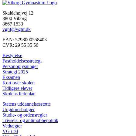
Skaldehøjvej 12
8800 Viborg
8667 1533
vghf@vghf.dk
EAN: 5798000558403
CVR: 29 55 35 56
Bestyrelse
Fastholdelsesstrategi
Personoplysninger
Strategi 2025
Eksamen
Kort over skolen
Tidligere elever
Skolens ferieplan
Statens uddannelsesstøtte
Ungdomsboliger
Studie- og ordensregler
Trivsels- og antimobbepolitik
Vedtægter
VG i tal