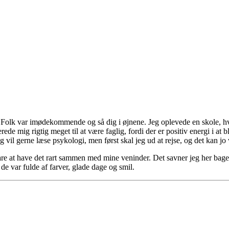
g. Folk var imødekommende og så dig i øjnene. Jeg oplevede en skole, hv
de mig rigtig meget til at være faglig, fordi der er positiv energi i at 
eg vil gerne læse psykologi, men først skal jeg ud at rejse, og det kan jo 
are at have det rart sammen med mine veninder. Det savner jeg her bageft
 de var fulde af farver, glade dage og smil.