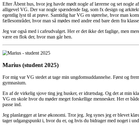
Efter Åbent hus, hvor jeg havde mødt nogle af lærerne og set nogle af 
alligevel VG. Der var nogle spændende fag, som fx design og arkitekt
egentlig lyst til at prøve. Samtidig har VG en størrelse, hvor man kom
fællesområder, hvor man så mødes med andre end bare dem fra klassen
Jeg var også med i cafeudvalget. Her er det ikke det faglige, men me
være en flok der, hvor man går hen.
Marius (student 2025)
For mig var VG stedet at tage min ungdomsuddannelse. Først og fremme
gymnasium.
En af de virkelig sjove ting jeg husker, er idrætsdag. Og det at min k
VG en skole hvor du møder meget forskellige mennesker. Her er både nø
passe ind.
Jeg planlægger at læse økonomi. Tror jeg. Jeg synes jeg er blevet klæd
tager udgangspunkt i, hvor du er, og hvis du bidrager med noget i unde