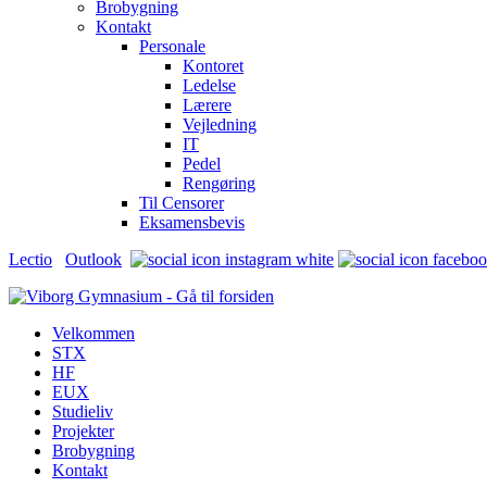
Brobygning
Kontakt
Personale
Kontoret
Ledelse
Lærere
Vejledning
IT
Pedel
Rengøring
Til Censorer
Eksamensbevis
Lectio
Outlook
Velkommen
STX
HF
EUX
Studieliv
Projekter
Brobygning
Kontakt