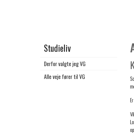
Studieliv
K
Derfor valgte jeg VG
Alle veje fører til VG
So
me
Er
Vi
Lo
op