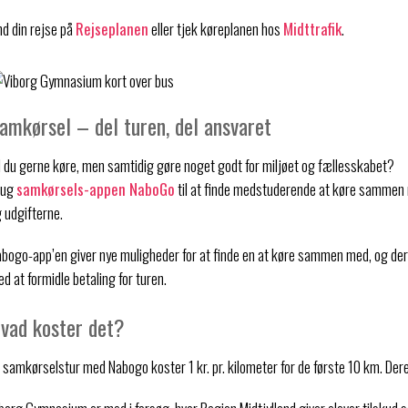
nd din rejse på
Rejseplanen
eller tjek køreplanen hos
Midttrafik
.
amkørsel – del turen, del ansvaret
l du gerne køre, men samtidig gøre noget godt for miljøet og fællesskabet?
rug
samkørsels-appen NaboGo
til at finde medstuderende at køre sammen m
 udgifterne.
bogo-app’en giver nye muligheder for at finde en at køre sammen med, og d
d at formidle betaling for turen.
vad koster det?
 samkørselstur med Nabogo koster 1 kr. pr. kilometer for de første 10 km. Dereft