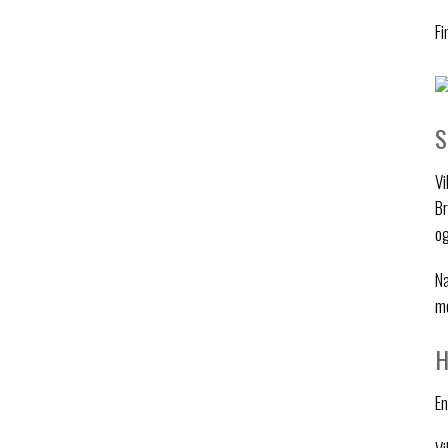
Fi
S
Vi
B
og
Na
me
H
En