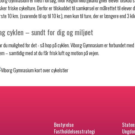
borg Gymnasium er med i forsøg, hvor Region Midtjylland giver elever tilskud
sker friske cykelture. Derfor er tilskuddet til samkørsel er målrettet til elever d
rste 10 km. (svarende til op til 10 kr.), men kun til ture, der er længere end 3 k
ag cyklen – sundt for dig og miljøet
r du mulighed for det - så hop på cyklen. Viborg Gymnasium er forbundet med 
em – samtidig med at du får frisk luft og motion på vejen.
Bestyrelse
Staten
Fastholdelsesstrategi
Ungdom