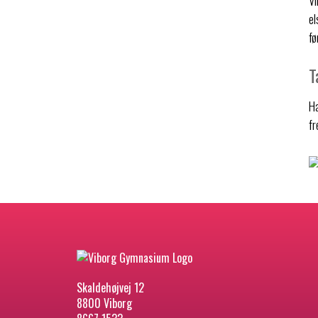
Vi
el
fø
T
Ha
fr
Skaldehøjvej 12
8800 Viborg