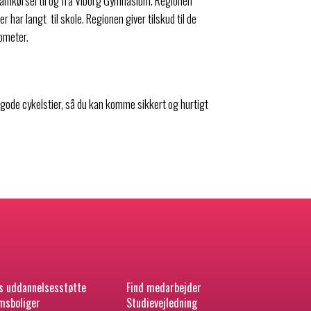
 samkørsel til og fra Viborg Gymnasium. Regionen
er har langt til skole. Regionen giver tilskud til de
ilometer.
gode cykelstier, så du kan komme sikkert og hurtigt
s uddannelsesstøtte
Find medarbejder
sboliger
Studievejledning