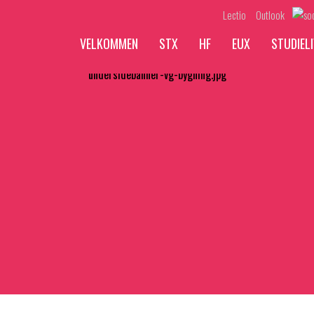
Lectio
Outlook
VELKOMMEN
STX
HF
EUX
STUDIELI
undersidebanner-vg-bygning.jpg