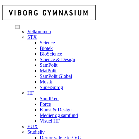
Velkommen
STX
Science
Biotek
BioScience
Science & Design
SamPolit
MatPolit
SamPolit Global
Musik
SuperSprog
HF
SundPæd
Force
Kunst & Design
Medier og samfund
Visuel HF
EUX
Studieliv
Derfor valgte jeg VG