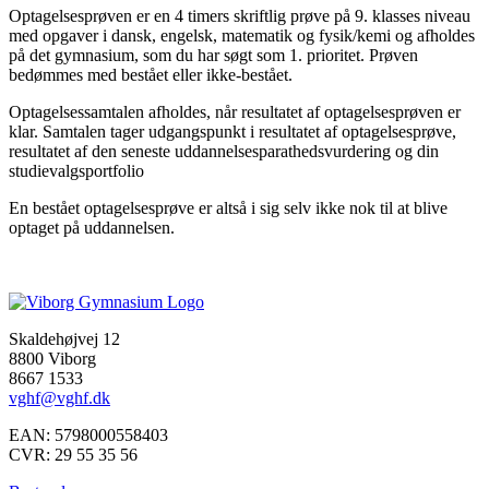
Optagelsesprøven er en 4 timers skriftlig prøve på 9. klasses niveau
med opgaver i dansk, engelsk, matematik og fysik/kemi og afholdes
på det gymnasium, som du har søgt som 1. prioritet. Prøven
bedømmes med bestået eller ikke-bestået.
Optagelsessamtalen afholdes, når resultatet af optagelsesprøven er
klar. Samtalen tager udgangspunkt i resultatet af optagelsesprøve,
resultatet af den seneste uddannelsesparathedsvurdering og din
studievalgsportfolio
En bestået optagelsesprøve er altså i sig selv ikke nok til at blive
optaget på uddannelsen.
Skaldehøjvej 12
8800 Viborg
8667 1533
vghf@vghf.dk
EAN: 5798000558403
CVR: 29 55 35 56