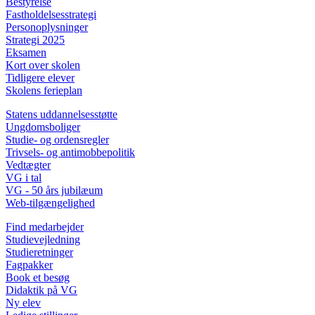
Bestyrelse
Fastholdelsesstrategi
Personoplysninger
Strategi 2025
Eksamen
Kort over skolen
Tidligere elever
Skolens ferieplan
Statens uddannelsesstøtte
Ungdomsboliger
Studie- og ordensregler
Trivsels- og antimobbepolitik
Vedtægter
VG i tal
VG - 50 års jubilæum
Web-tilgængelighed
Find medarbejder
Studievejledning
Studieretninger
Fagpakker
Book et besøg
Didaktik på VG
Ny elev