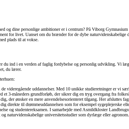
d og dine personlige ambitioner er i centrum? På Viborg Gymnasium til
ndament for livet. Uanset om du brænder for de dybe naturvidenskabelige 
med plads til at vokse.
u ind i en verden af faglig fordybelse og personlig udvikling. Vi læg
et, du lærer.
terhuen:
l de videregående uddannelser. Med 10 unikke studieretninger er vi særli
d et 3-måneders grundforløb, der sikrer dig en tryg overgang fra folkes
dig, der ønsker en mere anvendelsesorienteret tilgang. Her afsluttes f
dig direkte til drømmeuddannelsen som for eksempel sygeplejerske eller
lse og studentereksamen. I samarbejde med Asmildkloster Landbrugssko
et og naturvidenskabelige universitetsstudier som dyrlæge eller agronom.