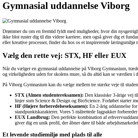
Gymnasial uddannelse Viborg
Drømmer du om en fremtid fyldt med muligheder, hvor din nysgerrighe
ikke blot ruster dig til din videre karriere, men også giver dig et fu
eller kreative processer, finder du hos os et inspirerende læringsmiljø 
Vælg den rette vej: STX, HF eller EUX
Når du vælger en gymnasial uddannelse på Viborg Gymnasium, træder d
og virkeligheden uden for skolens mure, så du altid kan se værdien i d
På Viborg Gymnasium kan du vælge mellem tre stærke veje til studen
STX (Almen studentereksamen):
Den klassiske 3-årige vej ti
linjer som Science & Design og BioScience. Forløbet starter me
HF (Højere forberedelseseksamen):
En 2-årig uddannelse for 
standpunktskarakterer. Vores 5 målrettede fagpakker forbereder 
EUX Landbrug:
Den perfekte kombination af erhvervsuddanne
giver dig en unik profil, der åbner døre til både arbejdsmarked
Et levende studiemiljø med plads til alle