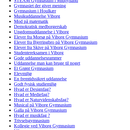
STEAM Gymnasium i Midtjylland
Gymnasiet der giver mening
Gymnasium i Houlkær
Musikuddannelse Viborg
Mod på matematik
Demokratisk medborgerskab
Ungdomsuddannelse i Viborg
Elever fra Morsø på Viborg Gymnasium
Elever fra Bjerringbro på Viborg Gymnasium
Elever fra Skive på Viborg Gymnasium
Studentereksamen i Viborg
Gode uddannelsesrammer
Uddannelse man kan bruge til noget
Et Grønt Gymnasium
Elevmiljø
En fremtidssikret uddannelse
Godt fysisk studiemiljø
Hvad er Designfag?
Hvad er Mediefag?
Hvad er Naturvidenskabsfag?
Musical på Viborg Gymnasium
Galla på Viborg Gymnasium
Hvad er musikfag ?
Trivselsgymnasium
Kollegie ved Viborg Gymnasium