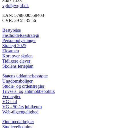
8667 1533
vghf@vghf.dk
EAN: 5798000558403
CVR: 29 55 35 56
Bestyrelse
Fastholdelsesstrategi
Personoplysninger
Strategi 2025
Eksamen
Kort over skolen
Tidligere elever
Skolens ferieplan
Statens uddannelsesstøtte
Ungdomsboliger
Studie- og ordensregler
Trivsels- og antimobbepolitik
Vedtægter
VG i tal
VG - 50 års jubilæum
Web-tilgængelighed
Find medarbejder
Studievejledning