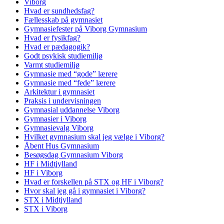
Viborg
Hvad er sundhedsfag?
Fællesskab på gymnasiet
Gymnasiefester på Viborg Gymnasium
Hvad er fysikfag?
Hvad er pædagogik?
Godt psykisk studiemiljø
Varmt studiemiljø
Gymnasie med “gode” lærere
Gymnasie med “fede” lærere
Arkitektur i gymnasiet
Praksis i undervisningen
Gymnasial uddannelse Viborg
Gymnasier i Viborg
Gymnasievalg Viborg
Hvilket gymnasium skal jeg vælge i Viborg?
Åbent Hus Gymnasium
Besøgsdag Gymnasium Viborg
HF i Midtjylland
HF i Viborg
Hvad er forskellen på STX og HF i Viborg?
Hvor skal jeg gå i gymnasiet i Viborg?
STX i Midtjylland
STX i Viborg