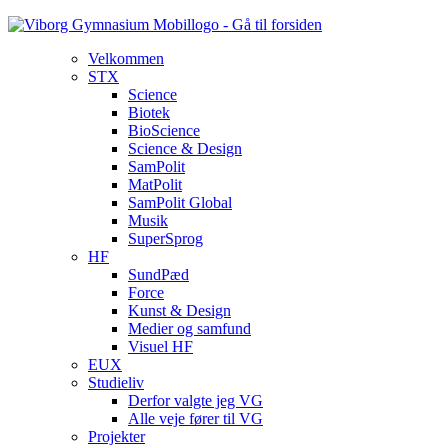
Velkommen
STX
Science
Biotek
BioScience
Science & Design
SamPolit
MatPolit
SamPolit Global
Musik
SuperSprog
HF
SundPæd
Force
Kunst & Design
Medier og samfund
Visuel HF
EUX
Studieliv
Derfor valgte jeg VG
Alle veje fører til VG
Projekter