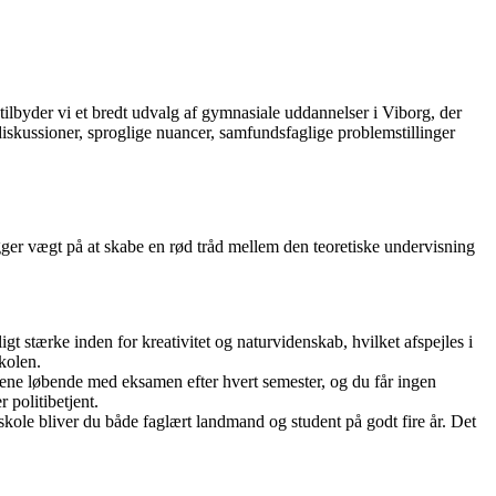
byder vi et bredt udvalg af gymnasiale uddannelser i Viborg, der
diskussioner, sproglige nuancer, samfundsfaglige problemstillinger
ger vægt på at skabe en rød tråd mellem den teoretiske undervisning
gt stærke inden for kreativitet og naturvidenskab, hvilket afspejles i
kolen.
agene løbende med eksamen efter hvert semester, og du får ingen
 politibetjent.
le bliver du både faglært landmand og student på godt fire år. Det