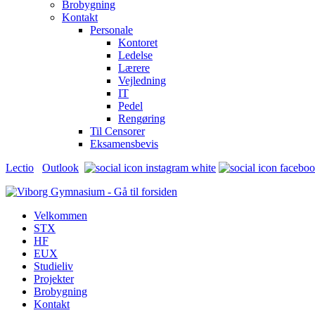
Brobygning
Kontakt
Personale
Kontoret
Ledelse
Lærere
Vejledning
IT
Pedel
Rengøring
Til Censorer
Eksamensbevis
Lectio
Outlook
Velkommen
STX
HF
EUX
Studieliv
Projekter
Brobygning
Kontakt