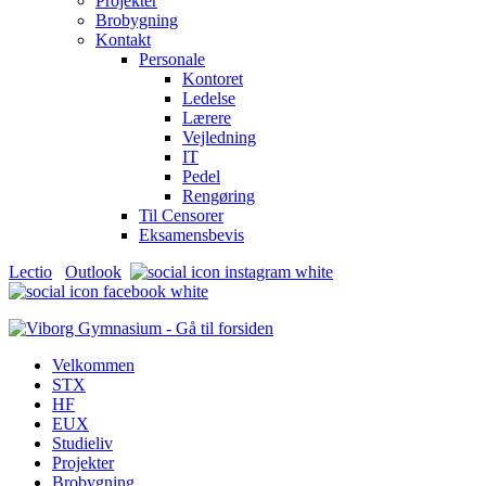
Projekter
Brobygning
Kontakt
Personale
Kontoret
Ledelse
Lærere
Vejledning
IT
Pedel
Rengøring
Til Censorer
Eksamensbevis
Lectio
Outlook
Velkommen
STX
HF
EUX
Studieliv
Projekter
Brobygning