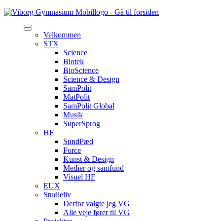
Velkommen
STX
Science
Biotek
BioScience
Science & Design
SamPolit
MatPolit
SamPolit Global
Musik
SuperSprog
HF
SundPæd
Force
Kunst & Design
Medier og samfund
Visuel HF
EUX
Studieliv
Derfor valgte jeg VG
Alle veje fører til VG