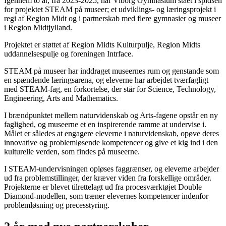
Igennem to år, fra 2023-2025, har Viborg Gymnasium stået i spidsen
for projektet STEAM på museer; et udviklings- og læringsprojekt i
regi af Region Midt og i partnerskab med flere gymnasier og museer
i Region Midtjylland.
Projektet er støttet af Region Midts Kulturpulje, Region Midts
uddannelsespulje og foreningen Intrface.
STEAM på museer har inddraget museernes rum og genstande som
en spændende læringsarena, og eleverne har arbejdet tværfagligt
med STEAM-fag, en forkortelse, der står for Science, Technology,
Engineering, Arts and Mathematics.
I brændpunktet mellem naturvidenskab og Arts-fagene opstår en ny
faglighed, og museerne et en inspirerende ramme at undervise i.
Målet er således at engagere eleverne i naturvidenskab, opøve deres
innovative og problemløsende kompetencer og give et kig ind i den
kulturelle verden, som findes på museerne.
I STEAM-undervisningen opløses faggrænser, og eleverne arbejder
ud fra problemstillinger, der kræver viden fra forskellige områder.
Projekterne er blevet tilrettelagt ud fra procesværktøjet Double
Diamond-modellen, som træner elevernes kompetencer indenfor
problemløsning og precesstyring.