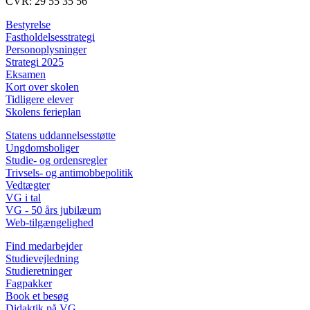
CVR: 29 55 35 56
Bestyrelse
Fastholdelsesstrategi
Personoplysninger
Strategi 2025
Eksamen
Kort over skolen
Tidligere elever
Skolens ferieplan
Statens uddannelsesstøtte
Ungdomsboliger
Studie- og ordensregler
Trivsels- og antimobbepolitik
Vedtægter
VG i tal
VG - 50 års jubilæum
Web-tilgængelighed
Find medarbejder
Studievejledning
Studieretninger
Fagpakker
Book et besøg
Didaktik på VG