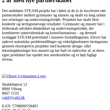
2 år med nye partnerskaber
Det ambitiøse STEAM-projekt har i løbet af de to år involveret otte
partnerskaber mellem gymnasier og museer og skabt en lang række
nye erfaringer og undervisningsforløb. Projektet har skabt flere
konkrete og læringsmæssige resultater. Gymnasier og museer har i
fællesskab udviklet didaktikker og undervisningsforløb, der
kombinerer naturvidenskab og kunst/humaniora – og dermed
synliggør STEAM-potentialet i museers formidlingsrum. Elever har
oplevet autentiske problemstillinger og virkelighedsnære læringsrum
gennem eksempelvis projekter med konkrete design- eller
teknologiløsninger hos museet og har haft en oplevelse af, at deres
egne produkter har opnået stor anerkendelse og et højt fagligt
niveau.
Skaldehøjvej 12
8800 Viborg
8667 1533
vghf@vghf.dk
EAN: 5798000558403